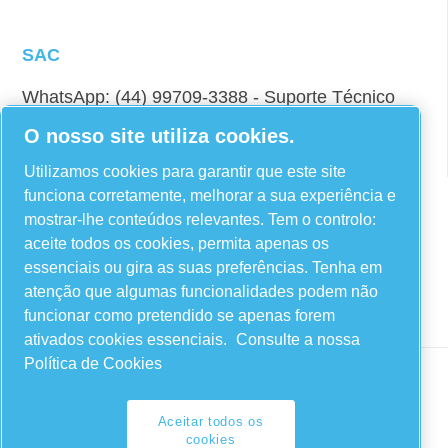
SAC
WhatsApp: (44) 99709-3388 - Suporte Técnico
E-mail: fiac@fiacbrasil.com.br
O nosso site utiliza cookies.
Utilizamos cookies para garantir que este site
funciona corretamente, melhorar a sua experiência e
Linkedin
mostrar-lhe conteúdos relevantes. Tem o controlo:
aceite todos os cookies, permita apenas os
Instagram
essenciais ou gira as suas preferências. Tenha em
Facebook
atenção que algumas funcionalidades podem não
YouTube
funcionar como pretendido se apenas forem
ativados cookies essenciais.
Consulte a nossa
Política de Cookies
Aceitar todos os
Legal & Privacy Notices
cookies