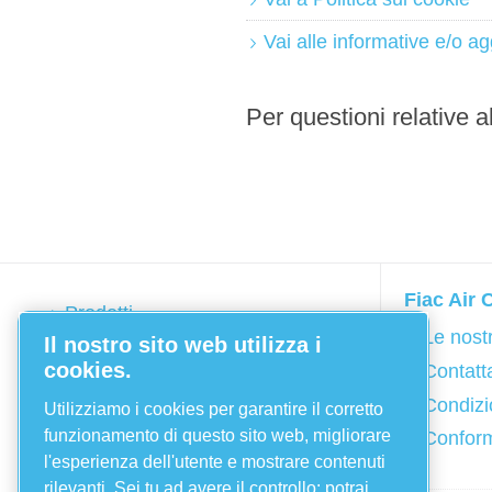
Vai alle informative e/o a
Per questioni relative al
Fiac Air
Prodotti
Le nost
Il nostro sito web utilizza i
Catalogo online
cookies.
Contatt
Service
Condizio
Utilizziamo i cookies per garantire il corretto
Applicazioni
funzionamento di questo sito web, migliorare
Conform
Chi siamo
l'esperienza dell'utente e mostrare contenuti
Cataloghi
rilevanti. Sei tu ad avere il controllo: potrai