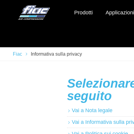
Prodotti
Applicazion
Fiac
Informativa sulla privacy
Selezionare
seguito
Vai a Nota legale
Vai a Informativa sulla pri
Vai a Politica sui cookie