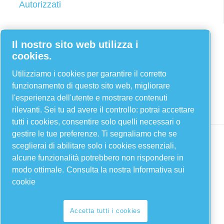
Autorizzati
Facebook
Il nostro sito web utilizza i
cookies.
Twitter
YouTube
Utilizziamo i cookies per garantire il corretto
funzionamento di questo sito web, migliorare
Linkedin
l'esperienza dell'utente e mostrare contenuti
Instagram
rilevanti. Sei tu ad avere il controllo: potrai accettare
tutti i cookies, consentire solo quelli necessari o
gestire le tue preferenze. Ti segnaliamo che se
sceglierai di abilitare solo i cookies essenziali,
alcune funzionalità potrebbero non rispondere in
modo ottimale.
Consulta la nostra Informativa sui
cookie
Accetta tutti i cookies
Legal & Privacy Notices