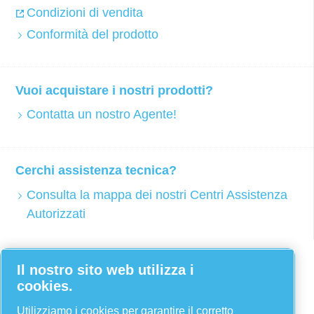
Condizioni di vendita
Conformità del prodotto
Vuoi acquistare i nostri prodotti?
Contatta un nostro Agente!
Cerchi assistenza tecnica?
Consulta la mappa dei nostri Centri Assistenza
Autorizzati
Facebook
Il nostro sito web utilizza i
cookies.
Twitter
YouTube
Utilizziamo i cookies per garantire il corretto