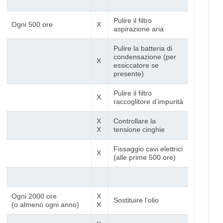
Pulire il filtro
Ogni 500 ore
X
aspirazione aria
Pulire la batteria di
condensazione (per
X
essiccatore se
presente)
Pulire il filtro
X
raccoglitore d’impurità
X
Controllare la
X
tensione cinghie
Fissaggio cavi elettrici
X
(alle prime 500 ore)
Ogni 2000 ore
X
Sostituire l’olio
(o almeno ogni anno)
X