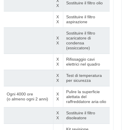
X
Sostituire il filtro olio
X
X
Sostituire il filtro
X
aspirazione
Sostituire il filtro
X
scaricatore di
X
condensa
(essiccatore)
X
Rifissaggio cavi
X
elettrici nel quadro
X
Test di temperatura
X
per sicurezza
Pulire la superficie
Ogni 4000 ore
X
alettata del
(o almeno ogni 2 anni)
X
raffreddatore aria-olio
X
Sostituire il filtro
X
disoleatore
Kit revisione