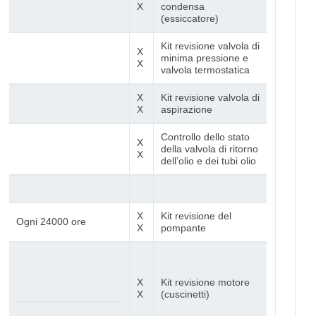
X
condensa
(essiccatore)
Kit revisione valvola di
X
minima pressione e
X
valvola termostatica
X
Kit revisione valvola di
X
aspirazione
Controllo dello stato
X
della valvola di ritorno
X
dell’olio e dei tubi olio
X
Kit revisione del
Ogni 24000 ore
X
pompante
X
Kit revisione motore
X
(cuscinetti)