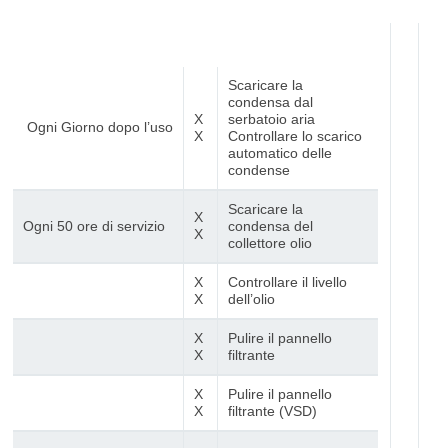
Scaricare la
condensa dal
X
serbatoio aria
Ogni Giorno dopo l’uso
X
Controllare lo scarico
automatico delle
condense
Scaricare la
X
Ogni 50 ore di servizio
condensa del
X
collettore olio
X
Controllare il livello
X
dell’olio
X
Pulire il pannello
X
filtrante
X
Pulire il pannello
X
filtrante (VSD)