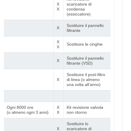
X
scaricatore di
X
condensa
(essiccatore)
Sostituire il pannello
X
filtrante
X
Sostituire le cinghie
X
Sostituire il pannello
X
filtrante (VSD)
Sostituire il post-filtro
X
di linea (o almeno
una volta all’anno)
Ogni 8000 ore
X
Kit revisione valvola
(o almeno ogni 3 anni)
X
non ritorno
Sostituire lo
X
scaricatore di