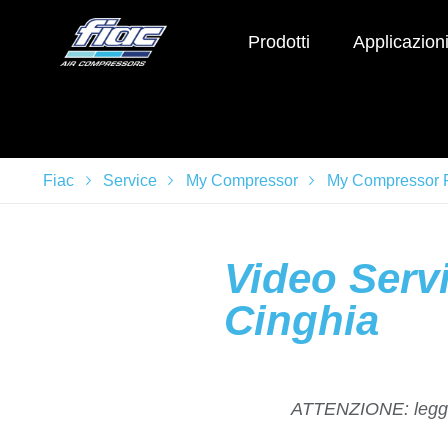
Prodotti
Applicazion
Fiac
Service
My Compressor
My Compressor P
Video Serv
Cinghia
ATTENZIONE: legger