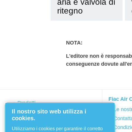
aria e valvola di
ritegno
NOTA:
L'editore non è responsabi
conseguenze dovute all'er
Fiac Air
Prodotti
Le nost
Il nostro sito web utilizza i
Catalogo online
cookies.
Contatt
Service
Condizio
Utilizziamo i cookies per garantire il corretto
Applicazioni